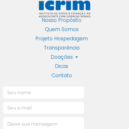
Nosso Propósito
Quem Somos
Projeto Hospedagem
Transparência
Doações
Dicas
Contato
E
N
-
o
m
m
M
E
a
e
e
-
i
*
n
m
l
M
s
a
N
e
a
i
o