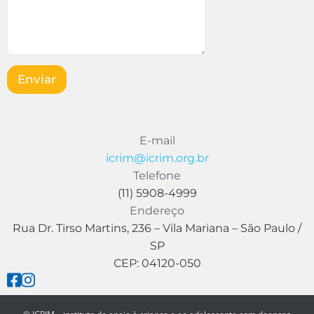
n
g
l
m
s
e
*
e
a
m
M
g
*
e
e
*
n
m
s
Enviar
*
a
g
e
m
E-mail
icrim@icrim.org.br
Telefone
(11) 5908-4999
Endereço
Rua Dr. Tirso Martins, 236 – Vila Mariana – São Paulo /
SP
CEP: 04120-050