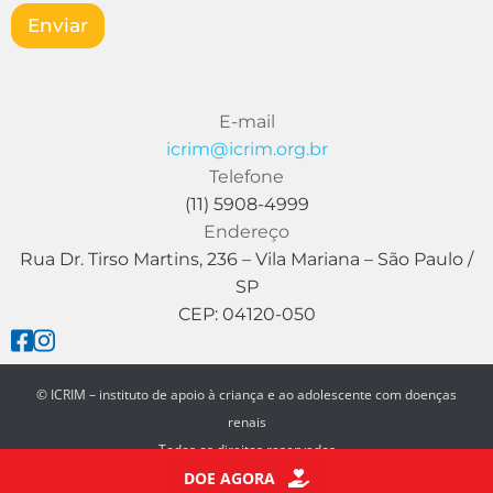
s
m
Enviar
a
*
g
e
m
E
E-mail
-
icrim@icrim.org.br
m
a
Telefone
i
(11) 5908-4999
l
Endereço
Rua Dr. Tirso Martins, 236 – Vila Mariana – São Paulo /
SP
CEP: 04120-050
© ICRIM – instituto de apoio à criança e ao adolescente com doenças
renais
Todos os direitos reservados
DOE AGORA
Feito por
Ecco Creative