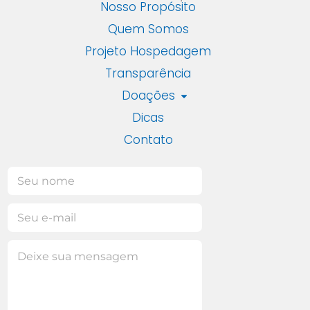
Nosso Propósito
Quem Somos
Projeto Hospedagem
Transparência
Doações
Dicas
Contato
N
o
m
E
e
-
*
m
M
M
M
a
e
e
e
i
n
n
n
l
s
s
s
*
a
a
a
g
g