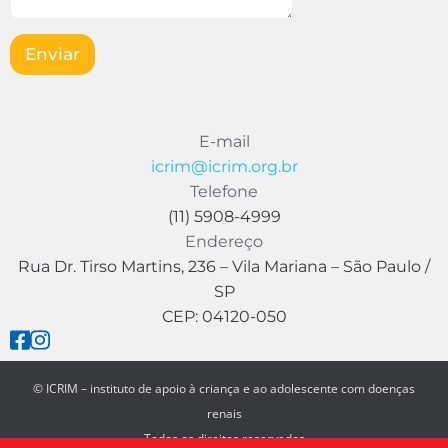
g
e
e
e
m
m
m
Enviar
*
E
*
E
-
-
m
m
a
a
i
E-mail
i
l
icrim@icrim.org.br
l
N
o
Telefone
m
(11) 5908-4999
e
Endereço
Rua Dr. Tirso Martins, 236 – Vila Mariana – São Paulo /
SP
CEP: 04120-050
© ICRIM – instituto de apoio à criança e ao adolescente com doenças
renais
Todos os direitos reservados